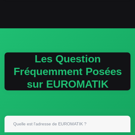
Les Question
Fréquemment Posées
sur EUROMATIK
Quelle est l'adresse de EUROMATIK ?