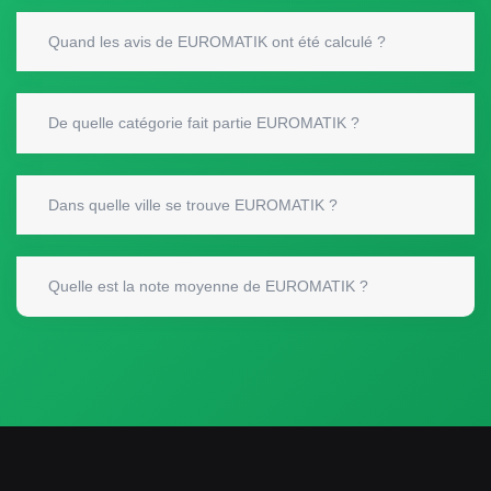
Quand les avis de EUROMATIK ont été calculé ?
De quelle catégorie fait partie EUROMATIK ?
Dans quelle ville se trouve EUROMATIK ?
Quelle est la note moyenne de EUROMATIK ?