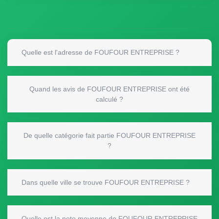
Quelle est l'adresse de FOUFOUR ENTREPRISE ?
Quand les avis de FOUFOUR ENTREPRISE ont été
calculé ?
De quelle catégorie fait partie FOUFOUR ENTREPRISE
?
Dans quelle ville se trouve FOUFOUR ENTREPRISE ?
Quelle est la note moyenne de FOUFOUR ENTREPRISE