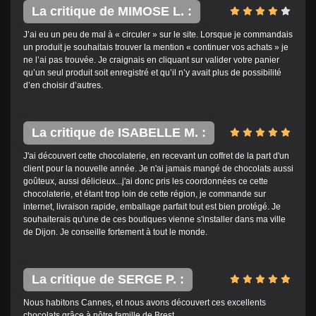
La critique de MIMOSE L. :
J’ai eu un peu de mal à « circuler » sur le site. Lorsque je commandais
un produit je souhaitais trouver la mention « continuer vos achats » je
ne l’ai pas trouvée. Je craignais en cliquant sur valider votre panier
qu’un seul produit soit enregistré et qu’il n’y avait plus de possibilité
d’en choisir d’autres.
La critique de ISABELLE M. :
J'ai découvert cette chocolaterie, en recevant un coffret de la part d'un
client pour la nouvelle année. Je n'ai jamais mangé de chocolats aussi
goûteux, aussi délicieux...j'ai donc pris les coordonnées ce cette
chocolaterie, et étant trop loin de cette région, je commande sur
internet, livraison rapide, emballage parfait tout est bien protégé. Je
souhaiterais qu'une de ces boutiques vienne s'installer dans ma ville
de Dijon. Je conseille fortement à tout le monde.
La critique de SERGE P. :
Nous habitons Cannes, et nous avons découvert ces excellents
chocolats grâce à nôtre famille de Brest