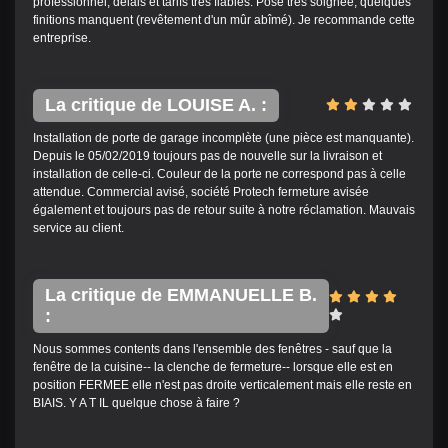
professionnel, délais et tarifs très fiables. Pose très soignée, quelques
finitions manquent (revêtement d'un mûr abîmé). Je recommande cette
entreprise.
La critique de LOUISE A. :
Installation de porte de garage incomplète (une pièce est manquante).
Depuis le 05/02/2019 toujours pas de nouvelle sur la livraison et
installation de celle-ci. Couleur de la porte ne correspond pas à celle
attendue. Commercial avisé, société Protech fermeture avisée
également et toujours pas de retour suite à notre réclamation. Mauvais
service au client.
La critique de EMMANUELLE B.
:
Nous sommes contents dans l'ensemble des fenêtres - sauf que la
fenêtre de la cuisine-- la clenche de fermeture-- lorsque elle est en
position FERMEE elle n'est pas droite verticalement mais elle reste en
BIAIS. Y A T IL quelque chose à faire ?