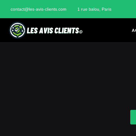
contact@les-avis-clients.com
1 rue balou, Paris
A