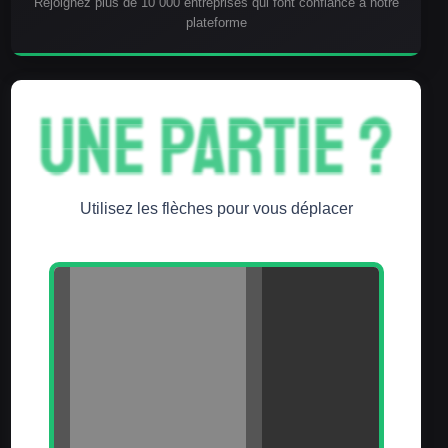
Rejoignez plus de 10 000 entreprises qui font confiance à notre
plateforme
UNE PARTIE ?
UNE PARTIE ?
UNE PARTIE ?
UNE PARTIE ?
Utilisez les flèches pour vous déplacer