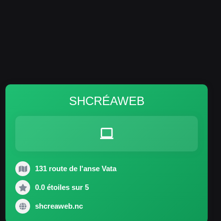
SHCRÉAWEB
131 route de l'anse Vata
0.0 étoiles sur 5
shcreaweb.nc