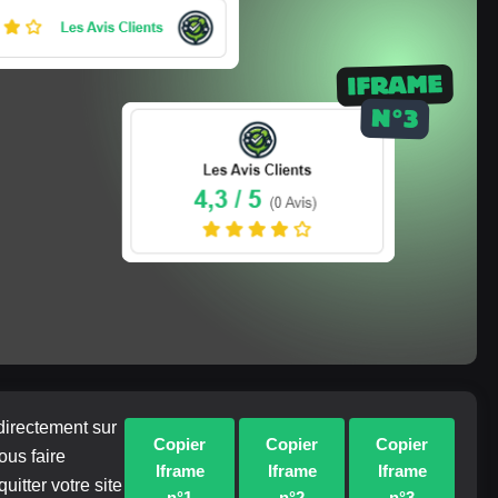
directement sur
Copier
Copier
Copier
ous faire
Iframe
Iframe
Iframe
uitter votre site
n°1
n°2
n°3