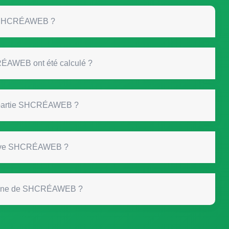
de SHCRÉAWEB ?
Quand les avis de SHCRÉAWEB ont été calculé ?
De quelle catégorie fait partie SHCRÉAWEB ?
Dans quelle ville se trouve SHCRÉAWEB ?
Quelle est la note moyenne de SHCRÉAWEB ?