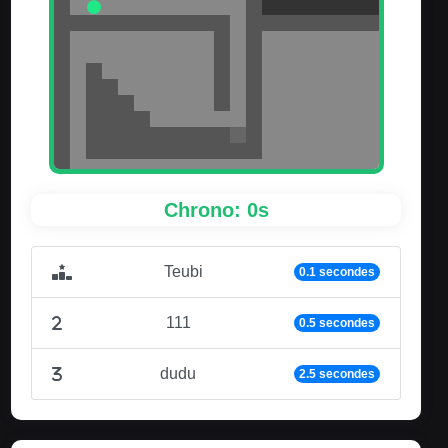
Chrono: 0s
Teubi
0.1 secondes
111
0.5 secondes
dudu
2.5 secondes